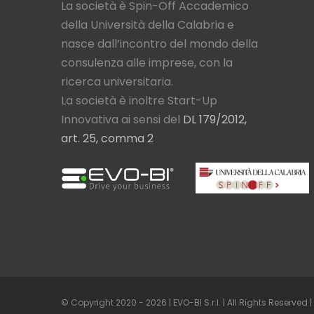
La società è Spin-Off Accademico
della Università della Calabria e
nasce
dall’incontro del mondo della
consulenza alle imprese, con la
ricerca
universitaria.
La società è inoltre Start-Up
Innovativa ai sensi del
DL 179/2012,
art. 25, comma 2
© Copyright 2020 - 2026 | EVO-BI S.r.l. | All Rights Reserved 