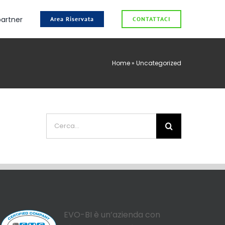
partner
Area Riservata
CONTATTACI
Home
»
Uncategorized
Cerca
per:
EVO-BI è un’azienda con