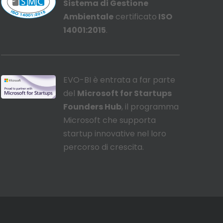
Sistema di Gestione
Ambientale
certificato
ISO
14001:2015
.
EVO-BI è entrata a far parte
del
Microsoft for Startups
Founders Hub
, il programma
Microsoft che supporta
startup innovative nel loro
percorso di crescita.