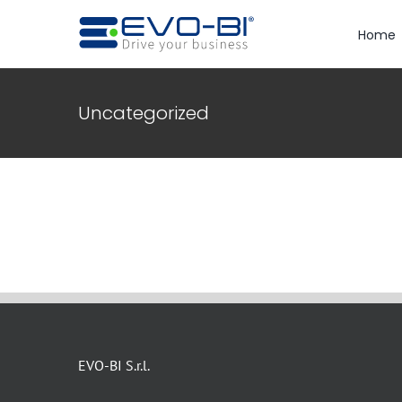
Salta
al
Home
contenuto
Uncategorized
EVO-BI S.r.l.