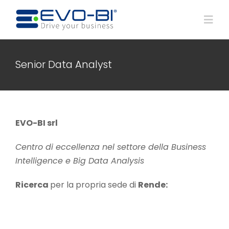
Salta
al
Togg
contenuto
Navi
Home
Senior Data Analyst
Chi siamo
EVO-BI srl
Prodotti
Centro di eccellenza nel settore della Business
Intelligence e Big Data Analysis
Servizi
Ricerca
per la propria sede di
Rende:
Eventi