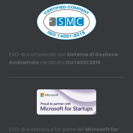
EVO-BI è un’azienda con
Sistema di Gestione
Ambientale
certificato
ISO 14001:2015
.
EVO-BI è entrata a far parte del
Microsoft for