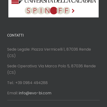
CONTATTI
Sede Legale: Piazza Vermicelli 1,
87036 Rende
(CS)
Sede Operativa: Via Marco Polo 5,
87036 Rende
(CS)
Tel.: +39 0984 494288
Email:
info@evo-bi.com