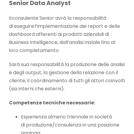
Business partner
S
enior
Data Analyst
Il consulente Senior avrà la responsabilità
Area Riservata
di eseguire l’implementazione dei report e delle
dashboard afferenti ai prodotti aziendali di
CONTATTACI
Business Intelligence, dall’analisi iniziale fino al
loro completamento.
Sarà sua responsabilità la produzione delle analisi
e degli output, la gestione della relazione con il
cliente, il coordinamento di tutti gli attori coinvolti
(sia interni che esterni).
Competenze tecniche necessarie
:
Esperienza almeno triennale in società
di produzione/consulenza in una posizione
analoga;